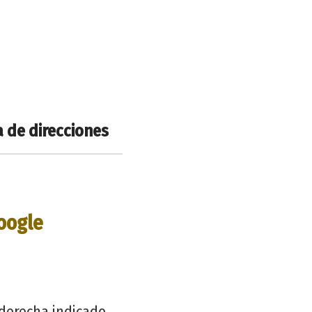
a de direcciones
oogle
 derecha indicado