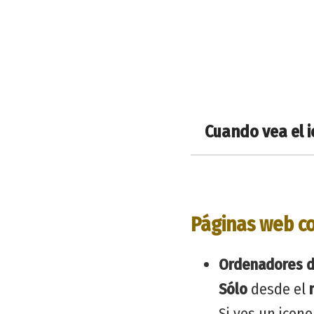
Cuando vea el i
Páginas web co
Ordenadores 
Sólo
desde el
Si ves un icono