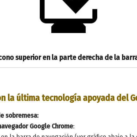
cono superior en la parte derecha de la barr
n la última tecnología apoyada del G
de sobremesa:
navegador Google Chrome
:
 en la barra de navegación (ver gráfico abajo a la